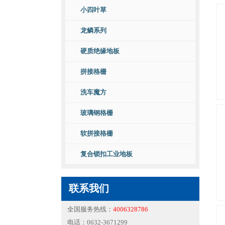
小四叶草
龙鳞系列
硬质绝缘地板
拼接格栅
洗车魔方
玻璃钢格栅
软拼接格栅
复合锁扣工业地板
联系我们
全国服务热线：
4006328786
电话：0632-3671299