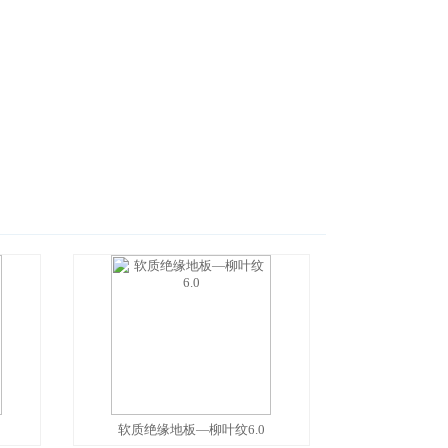
软质绝缘地板—柳叶纹6.0