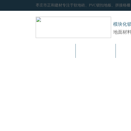
枣庄市正和建材专注于软地砖、PVC锁扣地板、拼接格
模块化
地面材
网站首页
关于我们