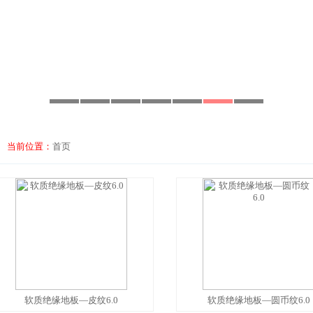
当前位置：
首页
软质绝缘地板—皮纹6.0
软质绝缘地板—圆币纹6.0