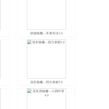
拼接格栅—车来车往5.0
洗车格栅—四方来财5.0