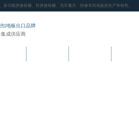
栅、多功能拼接格栅、软拼接格栅、洗车魔方、快修车间地板的生产和销售。
锁扣地板出口品牌
料集成供应商
产品系列
技术支持
工程案例
招商加