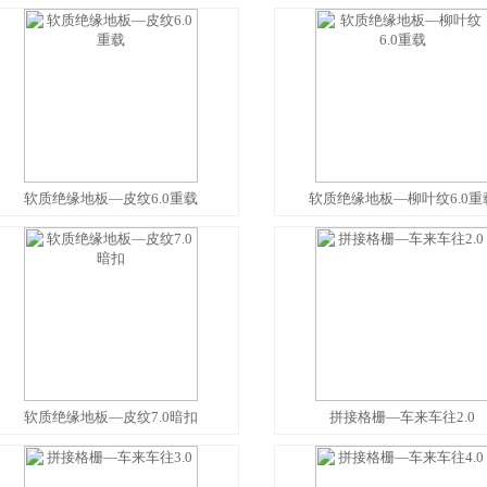
软质绝缘地板—皮纹6.0重载
软质绝缘地板—柳叶纹6.0重
1
2
3
4
5
6
7
软质绝缘地板—皮纹7.0暗扣
拼接格栅—车来车往2.0