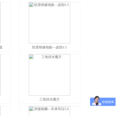
载
软质绝缘地板—皮纹6.5
三免排水魔方